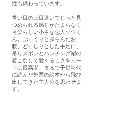
性も備わっています。
青い目の上目遣いでじっと見
つめられる感じがたまらなく
可愛らしい小さな恋人ゾウく
ん。ぷっくりと膨らんだお
腹、どっしりとした手足に、
吊りズボンとハンチング帽の
着こなしで愛くるしさをムー
ドは最高潮。まるで子供時代
に読んだ外国の絵本から飛び
出してきた主人公を思わせま
す。
靴底にしっかりと型が編み込
まれ、鼻、お腹、お尻のバラ
ンスを缶が手設計されている
ので、壁などに少し添えてあ
げると自立し、その姿はなん