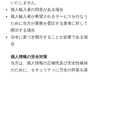
いたしません。
個人輸入者の同意がある場合
個人輸入者が希望されるサービスを行なう
ために当方が業務を委託する業者に対して
開示する場合
法令に基づき開示することが必要である場
合
個人情報の安全対策
当方は、個人情報の正確性及び安全性確保
のために、セキュリティに万全の対策を講
じています。
ご本人の照会
個人輸入者がご本人の個人情報の照会・修
正・削除などをご希望される場合には、ご
本人であることを確認の上、対応させてい
ただきます。
法令、規範の遵守と見直し
当方は、保有する個人情報に関して適用さ